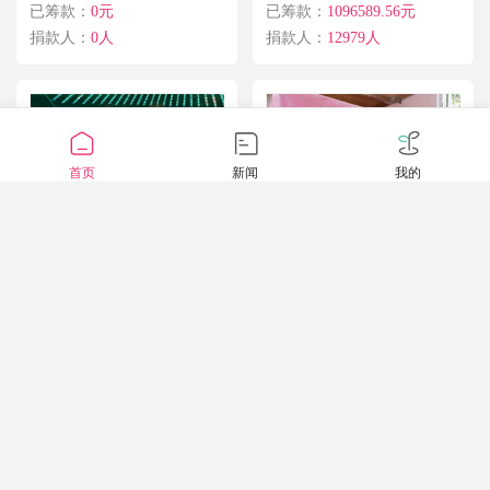
已筹款：
0元
已筹款：
1096589.56元
捐款人：
0人
捐款人：
12979人
首页
新闻
我的
星童护航关爱计划
阳光小书房伴童成长
已筹款：
75530.51元
已筹款：
89876.95元
捐款人：
1583人
捐款人：
3人
活动推荐
查看更多 >
第九届国际儿童海洋节