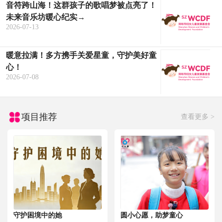
蔡晓柠
￥88.88
2026-07-04
音符跨山海！这群孩子的歌唱梦被点亮了！
未来音乐坊暖心纪实→
2026-07-13
暖意拉满！多方携手关爱星童，守护美好童
心！
2026-07-08
项目推荐
查看更多 >
守护困境中的她
圆小心愿，助梦童心